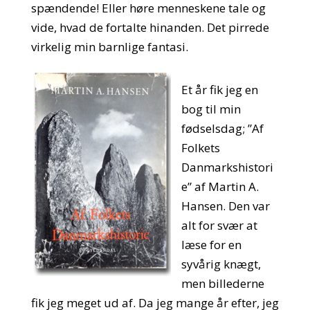
spændende! Eller høre menneskene tale og
vide, hvad de fortalte hinanden. Det pirrede
virkelig min barnlige fantasi.
Et år fik jeg en
bog til min
fødselsdag; ”Af
Folkets
Danmarkshistori
e” af Martin A.
Hansen. Den var
alt for svær at
læse for en
syvårig knægt,
men billederne
fik jeg meget ud af. Da jeg mange år efter, jeg