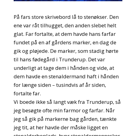
På fars store skrivebord lå to stenøkser. Den
ene var råt tilhugget, den anden slebet helt
glat. Far fortalte, at dem havde hans farfar
fundet på en af gårdens marker, en dag de
gik og pløjede. De marker, som stadig hørte
til hans fødegård i Trunderup. Det var
underligt at tage dem i hånden og vide, at
dem havde en stenaldermand haft i hånden
for længe siden – tusindvis af år siden,
fortalte far.
Vi boede ikke så langt væk fra Trunderup, så
jeg besøgte ofte min farmor og farfar. Når
jeg så gik på markerne bag gården, tænkte
jeg tit, at her havde der måske ligget en
stenalderboplads, hvor stenaldermennesker,