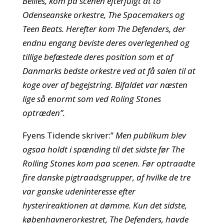
Bellies, kom på scenen efterfulgt at to
Odenseanske orkestre, The Spacemakers og
Teen Beats. Herefter kom The Defenders, der
endnu engang beviste deres overlegenhed og
tillige befæstede deres position som et af
Danmarks bedste orkestre ved at få salen til at
koge over af begejstring. Bifaldet var næsten
lige så enormt som ved Roling Stones
optræden”.
Fyens Tidende skriver:”
Men publikum blev
ogsaa holdt i spænding til det sidste før The
Rolling Stones kom paa scenen. Før optraadte
fire danske pigtraadsgrupper, af hvilke de tre
var ganske udeninteresse efter
hysterireaktionen at dømme. Kun det sidste,
københavnerorkestret, The Defenders, havde