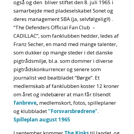
også og den bliver stiftet den 8. juli 1965 i
samarbejde med pladeselskabet Sonet og
deres management SBA (ja, selvfølgelig!!) .
“The Defenders Official Fan Club –
CADILLAC”, som fanklubben hedder, ledes af
Franz Secher, en mand med mange talenter,
som dukker op mange steder i det danske
pigtrådsmiljø, bl.a. som dommer i diverse
pigtrådskonkurrencer og senere som
journalist ved beatbladet “Børge”. Et
medlemskab af fanklubben koster 12 kroner
om året og indebærer at man får tilsendt
fanbreve
,
medlemskort, fotos, spilleplaner
og klubbladet
“Forsvarsbrødrene”
.
Spilleplan august 1965
I september kommer
The Kinks
til landet, og