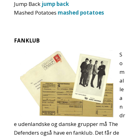
Jump Back
jump back
Mashed Potatoes
mashed potatoes
FANKLUB
S
o
m
al
le
a
n
dr
e udenlandske og danske grupper må The
Defenders også have en fanklub. Det får de