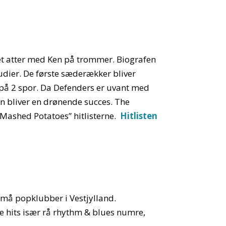
det atter med Ken på trommer. Biografen
udier. De første sæderækker bliver
e på 2 spor. Da Defenders er uvant med
en bliver en drønende succes. The
Mashed Potatoes” hitlisterne.
Hitlisten
 små popklubber i Vestjylland.
ke hits især rå rhythm & blues numre,