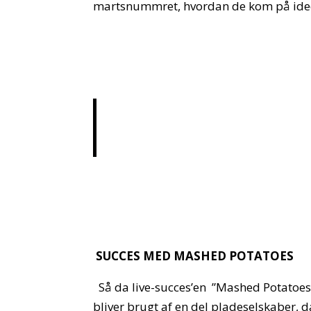
martsnummret, hvordan de kom på ideén
SUCCES MED MASHED POTATOES
Så da live-succes’en ”Mashed Potatoes”
bliver brugt af en del pladeselskaber, 