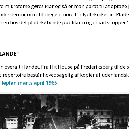
ire mikrofome gøres klar og så er man parat til at optag
orkesteruniform, til megen moro for lydteknikerne. Plad
armen hos det pladekøbende publikum og i marts topper ”
 LANDET
n overalt i landet. Fra Hit House på Frederiksberg til de
res repertoire består hovedsagelig af kopier af udenlands
illeplan marts april 1965
;