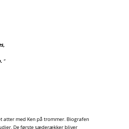
es,
.
“
det atter med Ken på trommer. Biografen
udier. De første sæderækker bliver