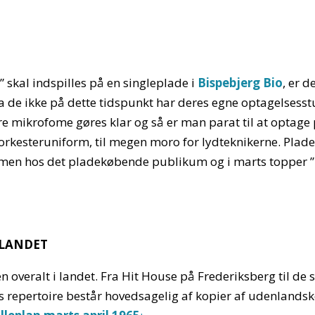
 skal indspilles på en singleplade i
Bispebjerg Bio
, er 
da de ikke på dette tidspunkt har deres egne optagelsesst
ire mikrofome gøres klar og så er man parat til at optag
orkesteruniform, til megen moro for lydteknikerne. Plad
armen hos det pladekøbende publikum og i marts topper ”
 LANDET
n overalt i landet. Fra Hit House på Frederiksberg til de
res repertoire består hovedsagelig af kopier af udenlands