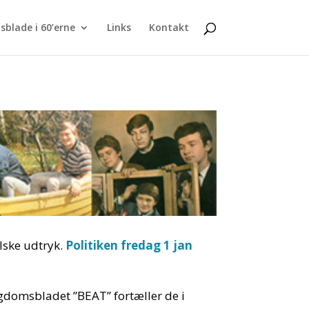
blade i 60’erne
Links
Kontakt
lske udtryk.
Politiken fredag 1 jan
gdomsbladet ”BEAT” fortæller de i