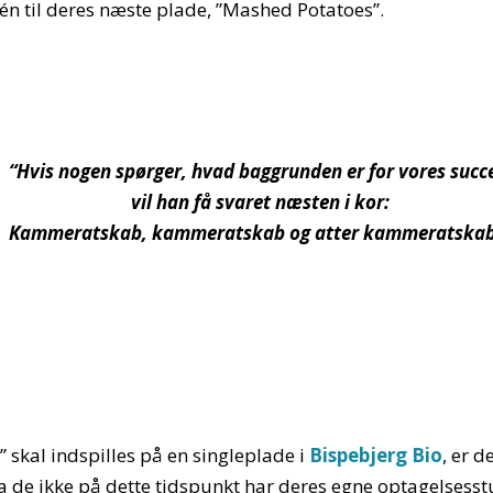
 til deres næste plade, ”Mashed Potatoes”.
“Hvis nogen spørger, hvad baggrunden er for vores succ
vil han få svaret næsten i kor:
Kammeratskab, kammeratskab og atter kammeratskab
 skal indspilles på en singleplade i
Bispebjerg Bio
, er 
da de ikke på dette tidspunkt har deres egne optagelsesst