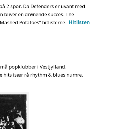
e på 2 spor. Da Defenders er uvant med
en bliver en drønende succes. The
Mashed Potatoes” hitlisterne.
Hitlisten
 små popklubber i Vestjylland.
ke hits især rå rhythm & blues numre,